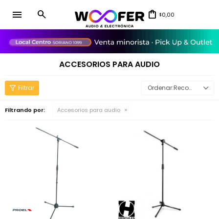
menu
0,00
$
close
ACCESORIOS PARA AUDIO
Recomendados
Filtrando por:
Accesorios para audio