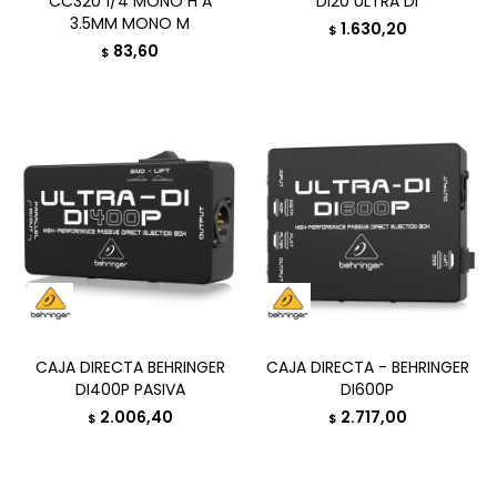
CC320 1/4 MONO H A
DI20 ULTRA DI
3.5MM MONO M
1.630,20
$
83,60
$
CAJA DIRECTA BEHRINGER
CAJA DIRECTA - BEHRINGER
DI400P PASIVA
DI600P
2.006,40
2.717,00
$
$