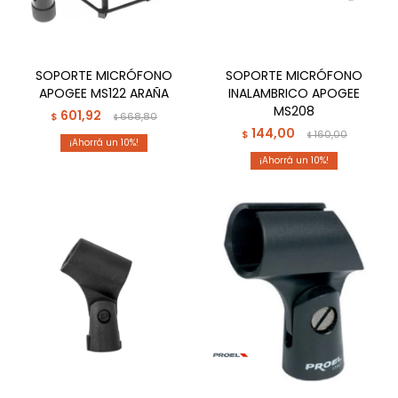
SOPORTE MICRÓFONO
SOPORTE MICRÓFONO
APOGEE MS122 ARAÑA
INALAMBRICO APOGEE
MS208
601,92
$
668,80
$
144,00
$
160,00
$
10
10