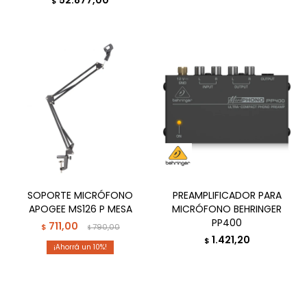
52.877,00
$
SOPORTE MICRÓFONO
PREAMPLIFICADOR PARA
APOGEE MS126 P MESA
MICRÓFONO BEHRINGER
PP400
711,00
$
790,00
$
1.421,20
$
10