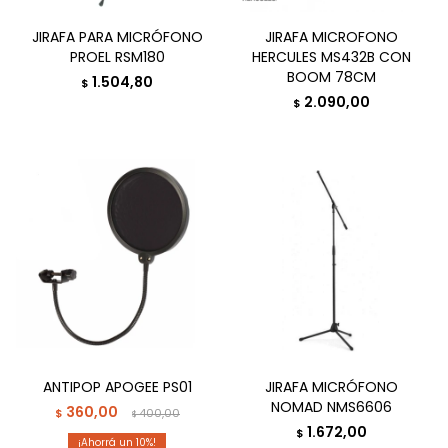
JIRAFA PARA MICRÓFONO
JIRAFA MICROFONO
PROEL RSM180
HERCULES MS432B CON
BOOM 78CM
1.504,80
$
2.090,00
$
ANTIPOP APOGEE PS01
JIRAFA MICRÓFONO
NOMAD NMS6606
360,00
$
400,00
$
1.672,00
$
10