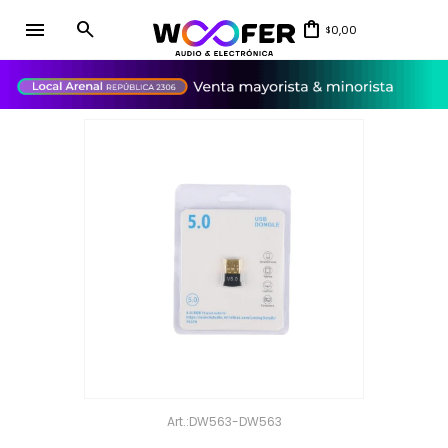
menu
0,00
$
close
DW563-DW563