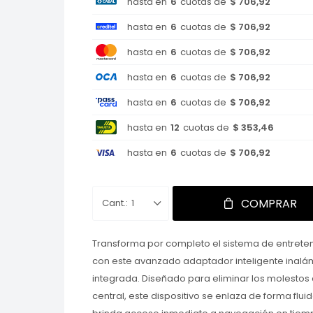
hasta en
6
cuotas de
$ 706,92
hasta en
6
cuotas de
$ 706,92
hasta en
6
cuotas de
$ 706,92
hasta en
6
cuotas de
$ 706,92
hasta en
6
cuotas de
$ 706,92
hasta en
12
cuotas de
$ 353,46
hasta en
6
cuotas de
$ 706,92
COMPRAR
1
Transforma por completo el sistema de entreten
con este avanzado adaptador inteligente inalá
integrada. Diseñado para eliminar los molestos
central, este dispositivo se enlaza de forma fluid