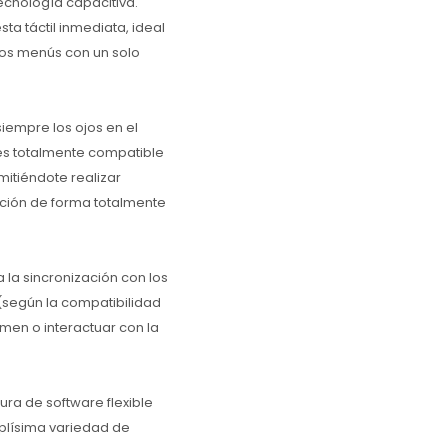
ecnología capacitiva.
sta táctil inmediata, ideal
 los menús con un solo
iempre los ojos en el
 es totalmente compatible
itiéndote realizar
ción de forma totalmente
a la sincronización con los
(según la compatibilidad
umen o interactuar con la
ura de software flexible
plísima variedad de