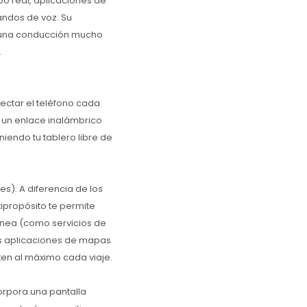
o real, aplicaciones de
andos de voz. Su
 una conducción mucho
.
ectar el teléfono cada
 un enlace inalámbrico
iendo tu tablero libre de
es): A diferencia de los
ipropósito te permite
ínea (como servicios de
tus aplicaciones de mapas
ten al máximo cada viaje.
corpora una pantalla