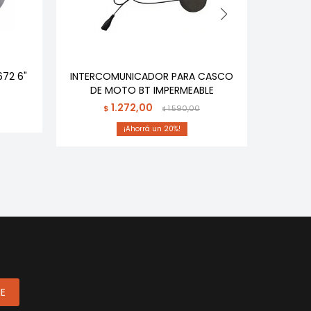
672 6"
INTERCOMUNICADOR PARA CASCO
PARLANT
DE MOTO BT IMPERMEABLE
1.272,00
$
1.590,00
$
20
ME