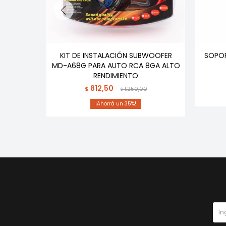
M205BT
KIT DE INSTALACIÓN SUBWOOFER
SOPOR
MD-A68G PARA AUTO RCA 8GA ALTO
RENDIMIENTO
812,50
$
1.250,00
$
35