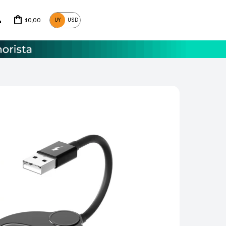
0,00
UY
USD
$