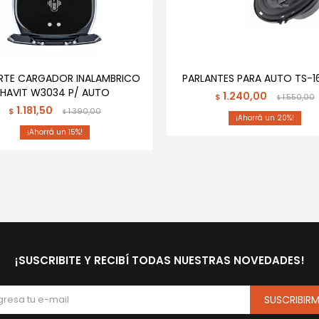
TE CARGADOR INALAMBRICO
PARLANTES PARA AUTO TS-1
HAVIT W3034 P/ AUTO
1.240,00
$
1.550,00
$
1.181,50
$
1.390,00
$
20
15
¡SUSCRIBITE Y RECIBÍ TODAS NUESTRAS NOVEDADES!
SUSCRIBIR