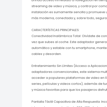
brinda acceso inmediato a navegación en tiemp
streaming de video y música, y control por com
instalación es sumamente sencilla y promueve
más moderna, conectada y, sobre todo, segura
CARACTERÍSTICAS PRINCIPALES:
Conectividad Inalámbrica Total: Olvídate de con
vez que subes al coche. Este adaptador genera
automático y estable con tu smartphone, manten
cables y desorden.
Entretenimiento Sin Límites (Acceso a Aplicacion
adaptadores convencionales, este sistema mult
acceder a populares plataformas de video en l
series, películas y videos cortos), además de 
y música favoritas para que los pasajeros disfru
Pantalla Táctil Capacitiva de Alta Respuesta: In