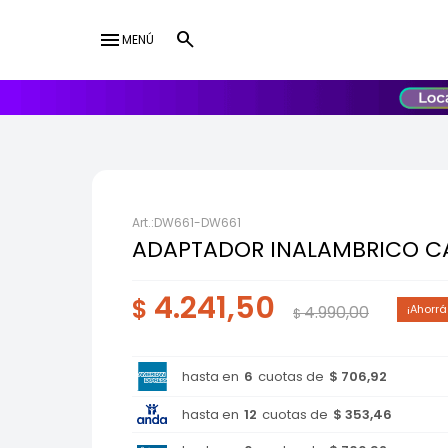
menu
MENÚ
lose
UY
USD
DW661-DW661
ADAPTADOR INALAMBRICO C
4.241,50
$
4.990,00
$
hasta en
6
cuotas de
$ 706,92
hasta en
12
cuotas de
$ 353,46