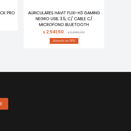
1CK PRO
AURICULARES HAVIT FUXI-H3 GAMING
AURICU
NEGRO USB, 3.5, C/ CABLE C/
H20
MICROFONO BLUETOOTH
MIC
2.541,50
$
2.990,00
$
15
ME