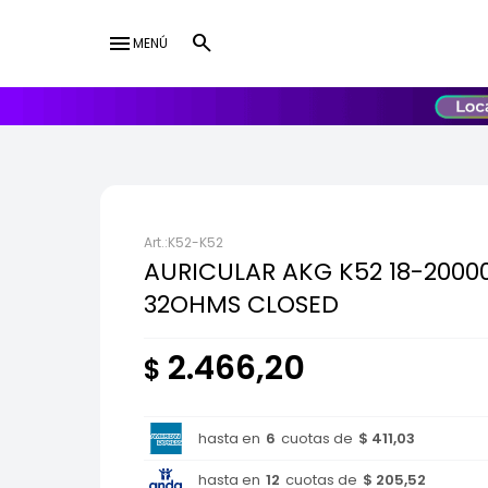
menu
MENÚ
lose
UY
USD
K52-K52
AURICULAR AKG K52 18-20000
32OHMS CLOSED
2.466,20
$
hasta en
6
cuotas de
$ 411,03
hasta en
12
cuotas de
$ 205,52