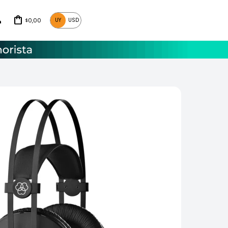
0,00
UY
USD
$