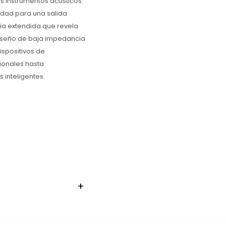
los instrumentos acústicos.
idad para una salida
ia extendida que revela
diseño de baja impedancia
spositivos de
ionales hasta
 inteligentes.