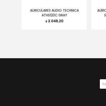
IN EAR
AURICULARES AUDIO TECHNICA
AURI
EGRO
ATHS120C GRAY
S
2.048,20
$