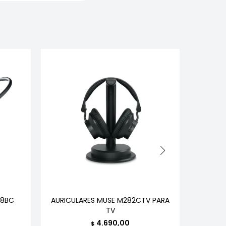
38BC
AURICULARES MUSE M282CTV PARA
AURIC
TV
TEC
4.690,00
$