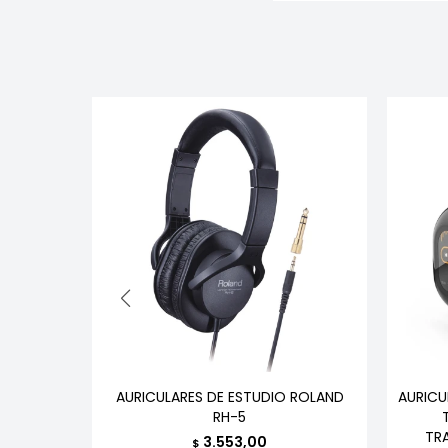
ENERGY
AURICULARES DE ESTUDIO ROLAND
AURICU
T
RH-5
TR
3.553,00
$