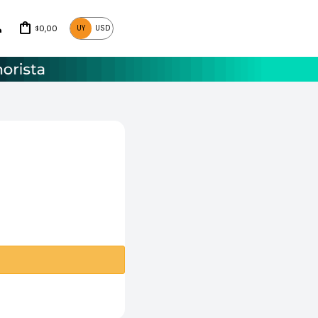
0,00
UY
USD
$