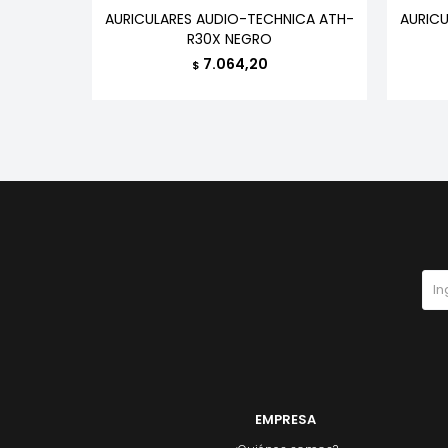
AR INEAR
AURICULARES AUDIO-TECHNICA ATH-
AURIC
R30X NEGRO
7.064,20
$
EMPRESA