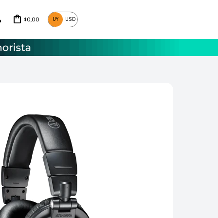
0,00
UY
USD
$