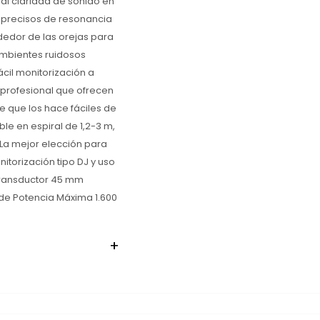
al claridad de sonido en
 precisos de resonancia
dedor de las orejas para
ambientes ruidosos
ácil monitorización a
 profesional que ofrecen
 que los hace fáciles de
le en espiral de 1,2-3 m,
 La mejor elección para
itorización tipo DJ y uso
Transductor 45 mm
 de Potencia Máxima 1.600