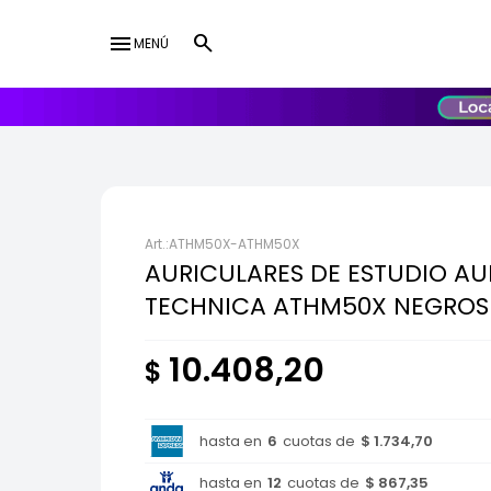
menu
MENÚ
lose
UY
USD
ATHM50X-ATHM50X
AURICULARES DE ESTUDIO AU
TECHNICA ATHM50X NEGROS
10.408,20
$
hasta en
6
cuotas de
$ 1.734,70
hasta en
12
cuotas de
$ 867,35