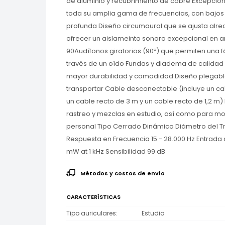
de aluminio y recubrimiento de cobre Excepcion
toda su amplia gama de frecuencias, con bajos
profunda Diseño circumaural que se ajusta alre
ofrecer un aislameinto sonoro excepcional en 
90Audífonos giratorios (90º) que permiten una f
través de un oído Fundas y diadema de calidad
mayor durabilidad y comodidad Diseño plegable
transportar Cable desconectable (incluye un cab
un cable recto de 3 m y un cable recto de 1,2 m)
rastreo y mezclas en estudio, así como para mon
personal Tipo Cerrado Dinámico Diámetro del 
Respuesta en Frecuencia 15 - 28.000 Hz Entrada
mW at 1 kHz Sensibilidad 99 dB
Métodos y costos de envío
CARACTERÍSTICAS
Tipo auriculares
Estudio