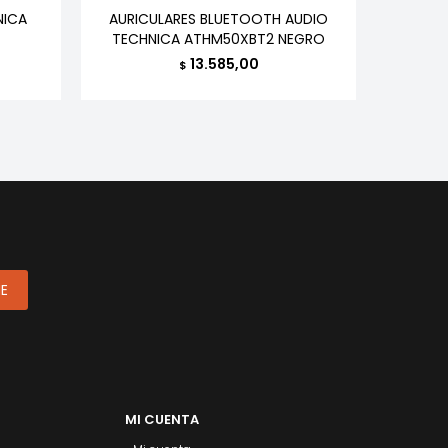
NICA
AURICULARES BLUETOOTH AUDIO
AURIC
TECHNICA ATHM50XBT2 NEGRO
13.585,00
$
ME
MI CUENTA