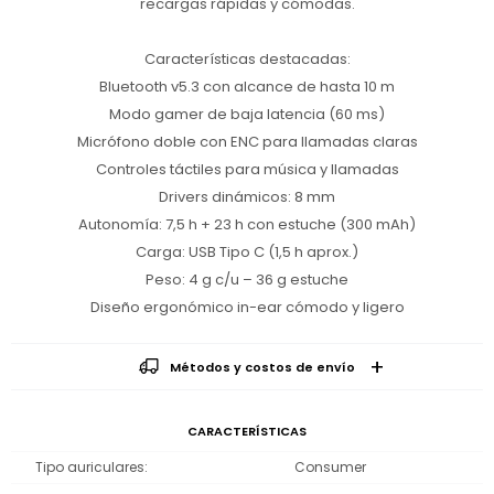
recargas rápidas y cómodas.
Características destacadas:
Bluetooth v5.3 con alcance de hasta 10 m
Modo gamer de baja latencia (60 ms)
Micrófono doble con ENC para llamadas claras
Controles táctiles para música y llamadas
Drivers dinámicos: 8 mm
Autonomía: 7,5 h + 23 h con estuche (300 mAh)
Carga: USB Tipo C (1,5 h aprox.)
Peso: 4 g c/u – 36 g estuche
Diseño ergonómico in-ear cómodo y ligero
Métodos y costos de envío
CARACTERÍSTICAS
Tipo auriculares
Consumer