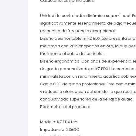
Características principales:
Unidad de controlador dinámico super-lineal: 
significativamente el rendimiento de baja frecu
respuesta de frecuencia excepcional.
Diseño desmontable: El KZ EDX Lite presenta un
mejorada con 2Pin chapados en oro, lo que pe
fácilmente el cable del auricular.
Diseño ergonómico: Con años de experiencia en 
de grado personalizado, el KZ EDX Lite combina 
minimalista con un rendimiento acústico sobresa
Cable OFC de grado profesional: Este cable min
y reduce la atenuación del sonido, lo que result
conductividad superiores de la señal de audio.
Parámetros del producto:
Modelo: KZ EDX Lite
Impedancia: 23±3O