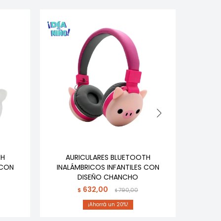
TH
AURICULARES BLUETOOTH
AURICULA
 CON
INALÁMBRICOS INFANTILES CON
CON 
DISEÑO CHANCHO
632,00
$
790,00
$
20