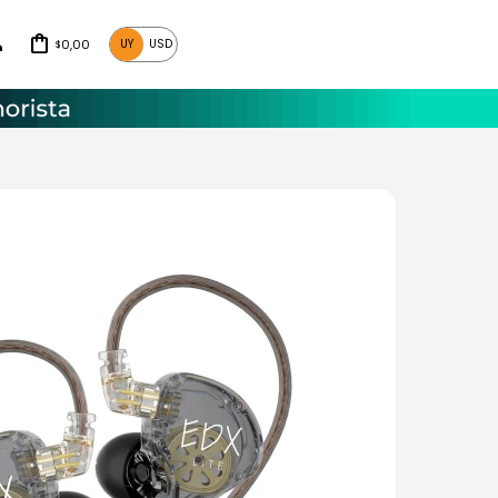
0,00
UY
USD
$