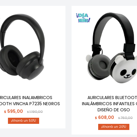
RICULARES INALAMBRICOS
AURICULARES BLUETOO
OOTH VINCHA P7235 NEGROS
INALÁMBRICOS INFANTILES
DISEÑO DE OSO
595,00
$
1.190,00
$
608,00
$
760,00
$
50
20