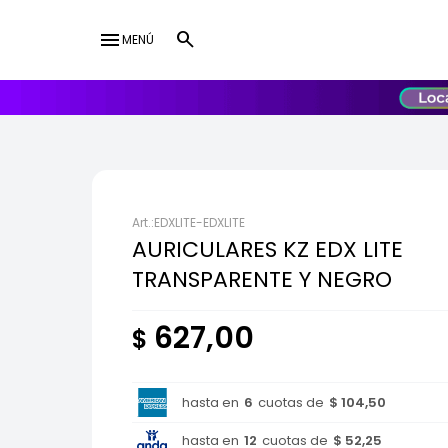
menu
MENÚ
lose
UY
USD
EDXLITE-EDXLITE
AURICULARES KZ EDX LITE
TRANSPARENTE Y NEGRO
627,00
$
hasta en
6
cuotas de
$ 104,50
hasta en
12
cuotas de
$ 52,25