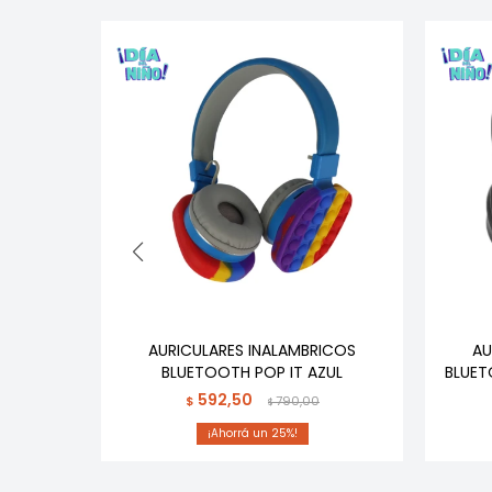
DER VR10
AURICULARES INALAMBRICOS
AU
BLUETOOTH POP IT AZUL
BLUET
592,50
$
790,00
$
25