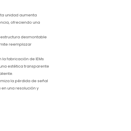
Esta unidad aumenta
encia, ofreciendo una
a estructura desmontable
rmite reemplazar
la fabricación de IEMs
una estética transparente
liente.
imiza la pérdida de señal
a en una resolución y