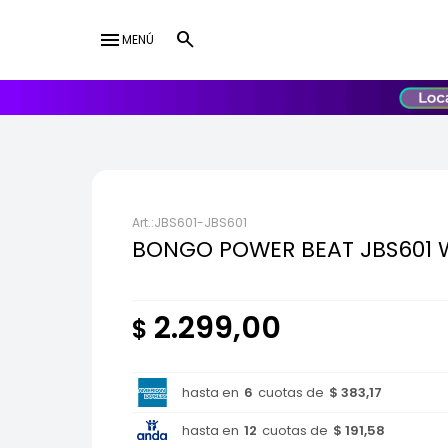
menu
MENÚ
lose
UY
USD
JBS601-JBS601
BONGO POWER BEAT JBS601 
2.299,00
$
hasta en
6
cuotas de
$ 383,17
hasta en
12
cuotas de
$ 191,58