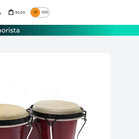
0,00
UY
USD
$