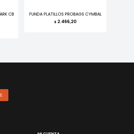
ARK CB
FUNDA PLATILLOS PROBAGS CYMBAL
FUNDA
2.466,20
$
ME
MI CUENTA