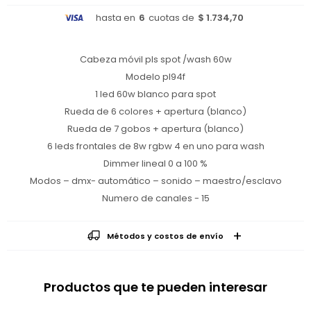
hasta en
6
cuotas de
$ 1.734,70
Cabeza móvil pls spot /wash 60w
Modelo pl94f
1 led 60w blanco para spot
Rueda de 6 colores + apertura (blanco)
Rueda de 7 gobos + apertura (blanco)
6 leds frontales de 8w rgbw 4 en uno para wash
Dimmer lineal 0 a 100 %
Modos – dmx- automático – sonido – maestro/esclavo
Numero de canales - 15
Métodos y costos de envío
Productos que te pueden interesar