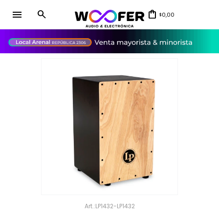
menu
0,00
$
close
LP1432-LP1432