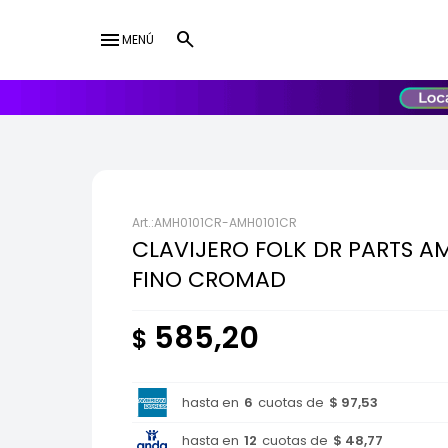
menu
MENÚ
lose
UY
USD
AMH0101CR-AMH0101CR
CLAVIJERO FOLK DR PARTS A
FINO CROMAD
585,20
$
hasta en
6
cuotas de
$ 97,53
hasta en
12
cuotas de
$ 48,77