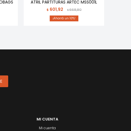
ROBAGS
ATRIL PARTITURAS ARTEC MSS001L
CABL
BU
601,92
$
668,80
$
10
ME
MI CUENTA
Mi cuenta