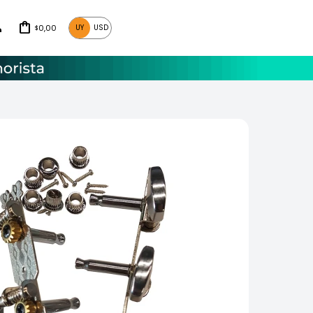
0,00
UY
USD
$