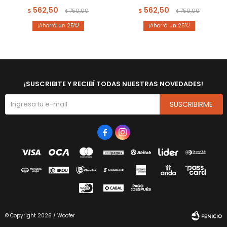
562,50
562,50
$
750,00
$
750,00
$
$
25
25
¡SUSCRIBITE Y RECIBÍ TODAS NUESTRAS NOVEDADES!
SUSCRIBIRME


© Copyright 2026 / Woofer