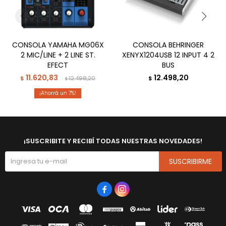
CONSOLA YAMAHA MG06X
CONSOLA BEHRINGER
2 MIC/LINE + 2 LINE ST.
XENYX1204USB 12 INPUT 4 2
EFECT
BUS
11.620,83
12.498,20
$
12.498,20
$
$
7
¡SUSCRIBITE Y RECIBÍ TODAS NUESTRAS NOVEDADES!
SUSCRIBIRME

