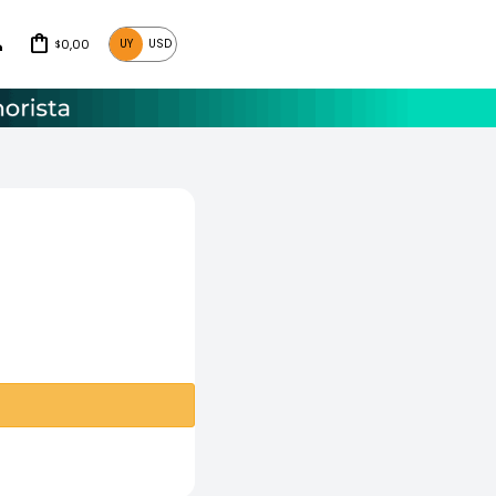
0,00
UY
USD
$