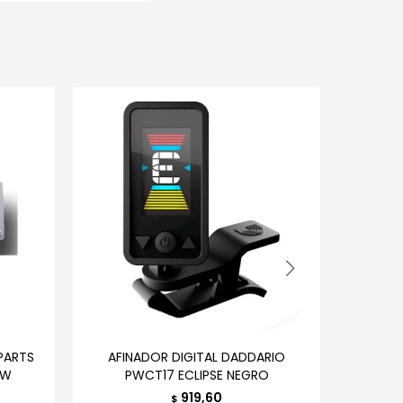
PARTS
AFINADOR DIGITAL DADDARIO
COL
 W
PWCT17 ECLIPSE NEGRO
ELECT
919,60
$