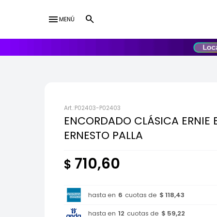
menu
MENÚ
lose
UY
USD
P02403-P02403
ENCORDADO CLÁSICA ERNIE 
ERNESTO PALLA
710,60
$
hasta en
6
cuotas de
$ 118,43
hasta en
12
cuotas de
$ 59,22