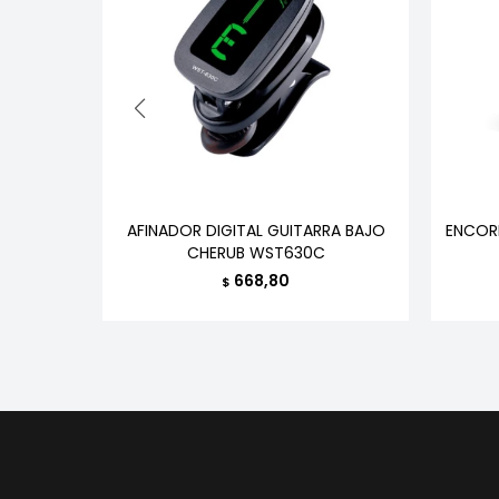
PARTS
AFINADOR DIGITAL GUITARRA BAJO
ENCOR
ADO
CHERUB WST630C
668,80
$