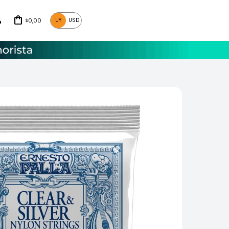
0,00
UY
USD
$