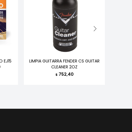
 EJ15
LIMPIA GUITARRA FENDER CS GUITAR
LUZ LE
0
CLEANER 2OZ
752,40
$