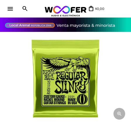
menu
0,00
$
close