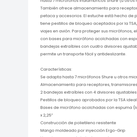
hasta 7 micrófonos inalámbricos Shure (u otros
También ofrece almacenamiento para receptor
petaca y accesorios. El estuche está hecho de po
tiene pestillos de bloqueo aceptados por la TSA,
viajes en avión. Para proteger sus micrófonos,
con bases para micrófono acolchadas con esp
bandejas extraíbles con cuatro divisores ajusta
permite un transporte fácil y antideslizante.
Características:
Se adapta hasta 7 micrófonos Shure u otros mic
Almacenamiento para receptores, transmisores
2 bandejas extraíbles con 4 divisores ajustables
Pestillos de bloqueo aprobados por la TSA ideal
Bases de micrófono acolchadas con espuma (lar
x 2,25”
Construcción de polietileno resistente
Mango moldeado por inyección Ergo-Grip