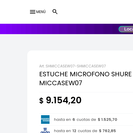
menu
MENÚ
lose
UY
USD
SHMICCASEW07-SHMICCASEW07
ESTUCHE MICROFONO SHURE
MICCASEW07
9.154,20
$
hasta en
6
cuotas de
$ 1.525,70
hasta en
12
cuotas de
$ 762,85