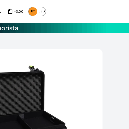
0,00
UY
USD
$