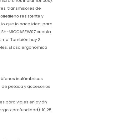
 micrófonos inalámbricos).
es, transmisores de
lietileno resistente y
 lo que lo hace ideal para
 el SH-MICCASEW07 cuenta
uma. También hay 2
bles. El asa ergonómica
rófonos inalámbricos
 de petaca y accesorios
es para viajes en avión
go x profundidad): 10,25