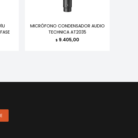
1U
MICRÓFONO CONDENSADOR AUDIO
MICRÓF
FASE
TECHNICA AT2035
9.405,00
$
ME