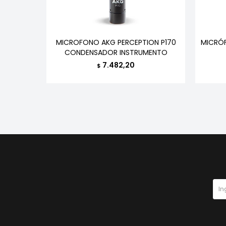
1 DARK
MICROFONO AKG PERCEPTION P170
MICRÓF
ABLE Y
CONDENSADOR INSTRUMENTO
7.482,20
$