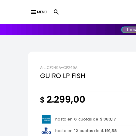
menu
MENÚ
lose
UY
USD
CP249A-CP249A
GUIRO LP FISH
2.299,00
$
hasta en
6
cuotas de
$ 383,17
hasta en
12
cuotas de
$ 191,58