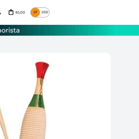
0,00
UY
USD
$