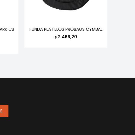
ARK CB
FUNDA PLATILLOS PROBAGS CYMBAL
FUNDA
2.466,20
$
ME