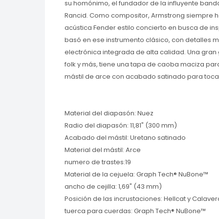
su homónimo, el fundador de la influyente ban
Rancid. Como compositor, Armstrong siempre ha 
acústica Fender estilo concierto en busca de insp
basó en ese instrumento clásico, con detalles
electrónica integrada de alta calidad. Una gran 
folk y más, tiene una tapa de caoba maciza para
mástil de arce con acabado satinado para toca
Material del diapasón: Nuez
Radio del diapasón: 11,81" (300 mm)
Acabado del mástil: Uretano satinado
Material del mástil: Arce
numero de trastes:19
Material de la cejuela: Graph Tech® NuBone™
ancho de cejilla: 1,69" (43 mm)
Posición de las incrustaciones: Hellcat y Calave
tuerca para cuerdas: Graph Tech® NuBone™