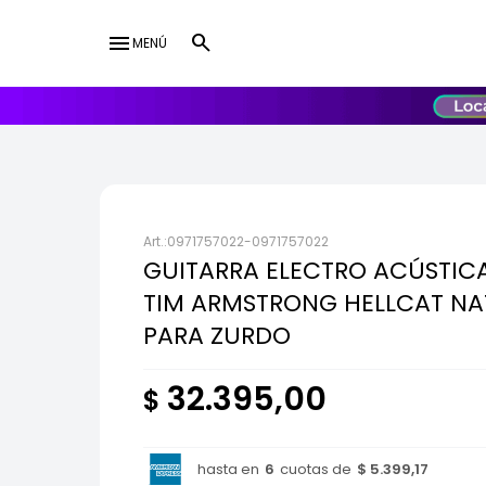
menu
MENÚ
lose
UY
USD
0971757022-0971757022
GUITARRA ELECTRO ACÚSTIC
TIM ARMSTRONG HELLCAT NA
PARA ZURDO
32.395,00
$
hasta en
6
cuotas de
$ 5.399,17