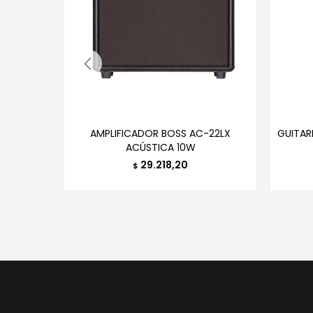
STICA
AMPLIFICADOR BOSS AC-22LX
GUITAR
N TAPA
ACÚSTICA 10W
ZO
29.218,20
$