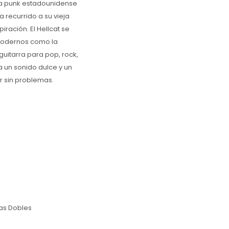
da punk estadounidense
recurrido a su vieja
iración. El Hellcat se
 modernos como la
guitarra para pop, rock,
 un sonido dulce y un
r sin problemas.
ras Dobles