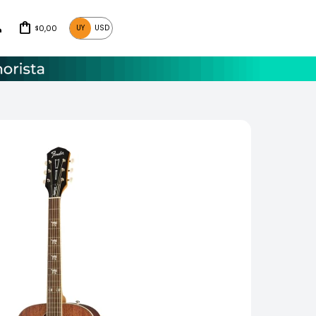
0,00
UY
USD
$