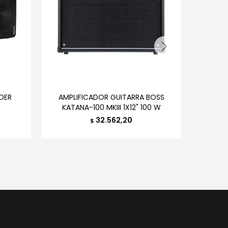
OER
AMPLIFICADOR GUITARRA BOSS
AMPLI
KATANA-100 MKIII 1X12" 100 W
32.562,20
$