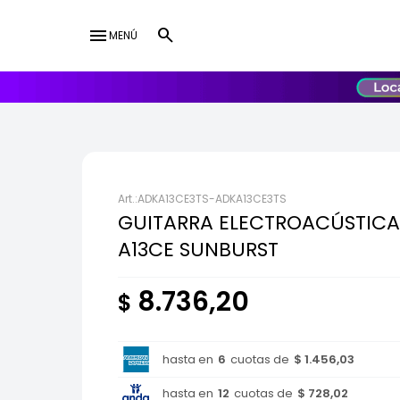
menu
MENÚ
lose
UY
USD
ADKA13CE3TS-ADKA13CE3TS
GUITARRA ELECTROACÚSTICA
A13CE SUNBURST
8.736,20
$
hasta en
6
cuotas de
$ 1.456,03
hasta en
12
cuotas de
$ 728,02