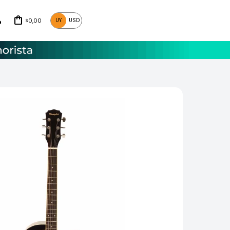
0,00
UY
USD
$