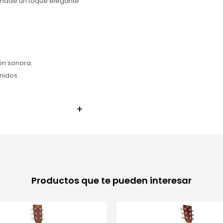
 añade un toque elegante
ón sonora.
nidos.
Productos que te pueden interesar