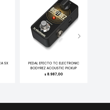
CA SX
PEDAL EFECTO TC ELECTRONIC
MOCHILA
BODYREZ ACOUSTIC PICKUP
BACKL
8.987,00
$