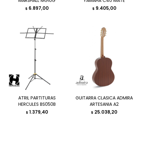
MARSHALL MG10G
YAMAHA C40 MATE
6.897,00
9.405,00
$
$
ATRIL PARTITURAS
GUITARRA CLASICA ADMIRA
HERCULES BS050B
ARTESANIA A2
1.379,40
25.038,20
$
$