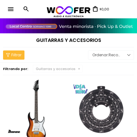
menu
0,00
$
close
GUITARRAS Y ACCESORIOS
Recomendados
Filtrando por:
Guitarras y accesorios