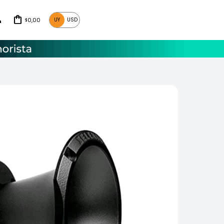
0,00
UY
USD
$