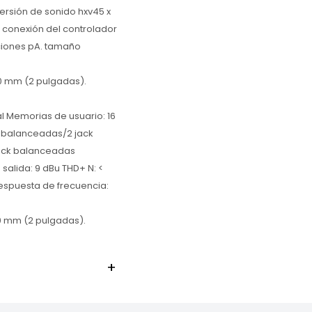
ersión de sonido hxv45 x
de conexión del controlador
aciones pA. tamaño
0 mm (2 pulgadas).
al Memorias de usuario: 16
F balanceadas/2 jack
jack balanceadas
salida: 9 dBu THD+ N: <
Respuesta de frecuencia:
0 mm (2 pulgadas).