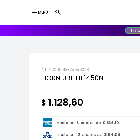
menu
MENÚ
lose
UY
USD
75056043-75056043
HORN JBL HL1450N
1.128,60
$
hasta en
6
cuotas de
$ 188,10
hasta en
12
cuotas de
$ 94,05