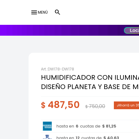
menu
MENÚ
lose
UY
USD
DW178-DW178
HUMIDIFICADOR CON ILUMIN
DISEÑO PLANETA Y BASE DE 
487,50
$
750,00
3
$
hasta en
6
cuotas de
$ 81,25
hasta en
12
cuotas de
$ 40,63