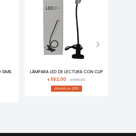
 SIMIL
LÁMPARA LED DE LECTURA CON CLIP
LAMPA
MOVIM
552,00
$
690,00
$
20