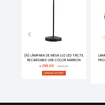
IP
(N) LÁMPARA DE MESA LUZ LED TÁCTIL
LAM
RECARGABLE USB COLOR MARRON
PRO
295,00
$
590,00
$
50