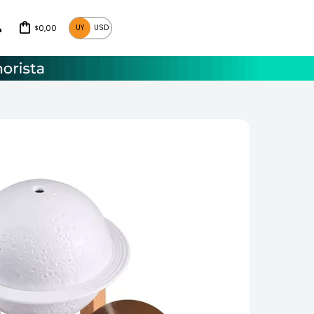
0,00
UY
USD
$