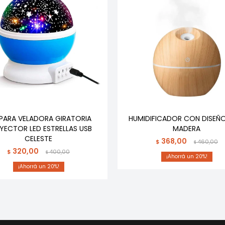
PARA VELADORA GIRATORIA
HUMIDIFICADOR CON DISEÑO
YECTOR LED ESTRELLAS USB
MADERA
CELESTE
368,00
$
460,00
$
320,00
$
400,00
$
20
20