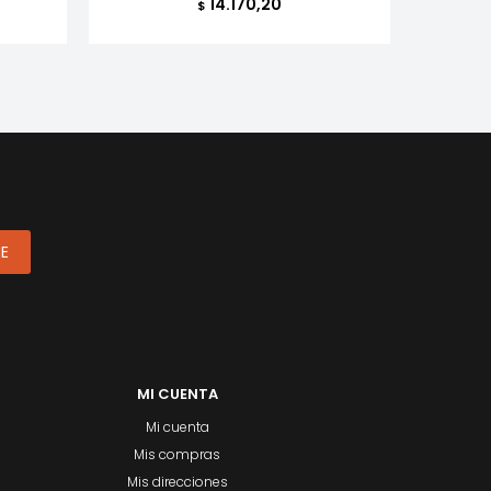
14.170,20
$
ME
MI CUENTA
Mi cuenta
Mis compras
Mis direcciones