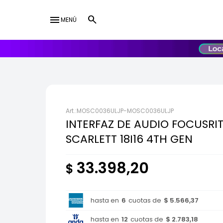
menu
MENÚ
lose
UY
USD
MOSC0036ULJP-MOSC0036ULJP
INTERFAZ DE AUDIO FOCUSRI
SCARLETT 18I16 4TH GEN
33.398,20
$
hasta en
6
cuotas de
$ 5.566,37
hasta en
12
cuotas de
$ 2.783,18