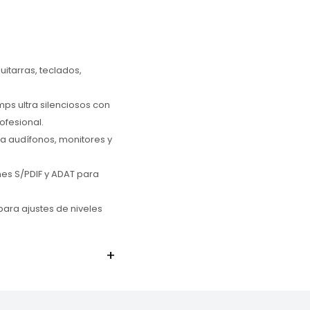
uitarras, teclados,
ps ultra silenciosos con
ofesional.
a audífonos, monitores y
es S/PDIF y ADAT para
para ajustes de niveles