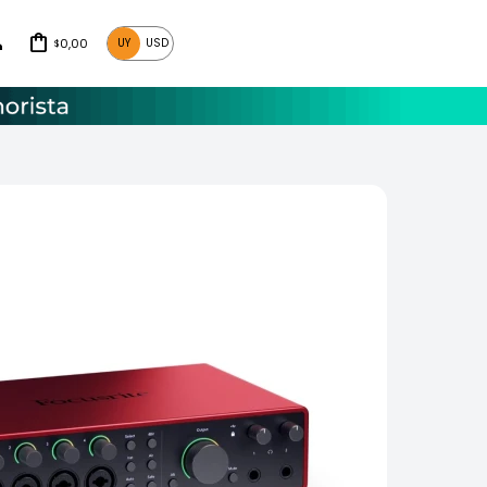
0,00
UY
USD
$