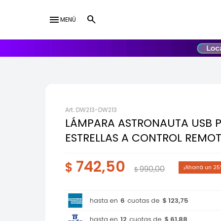
menu
MENÚ
lose
UY
USD
DW213-DW213
LÁMPARA ASTRONAUTA USB 
ESTRELLAS A CONTROL REMO
742,50
$
990,00
25
$
hasta en
6
cuotas de
$ 123,75
hasta en
12
cuotas de
$ 61,88