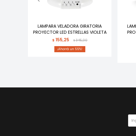
M16 KIDS
LAMPARA VELADORA GIRATORIA
LAM
PROYECTOR LED ESTRELLAS VIOLETA
PRO
0
155,25
$
345,00
$
55