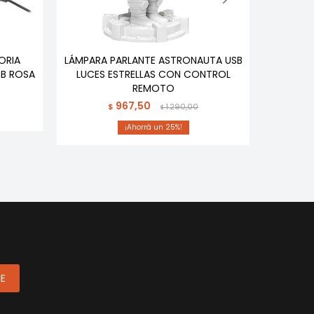
ORIA
LÁMPARA PARLANTE ASTRONAUTA USB
RELOJ D
SB ROSA
LUCES ESTRELLAS CON CONTROL
REMOTO
967,50
$
1.290,00
$
25
ME