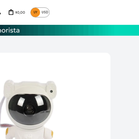
0,00
UY
USD
$