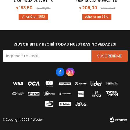
USB 15CM 20WATTS
USB 30CM 40WATTS
188,50
208,00
$
290,00
$
320,00
$
$
35
35
¡SUSCRIBITE Y RECIBÍ TODAS NUESTRAS NOVEDADES!
SUSCRIBIRME


© Copyright 2026 / Woofer