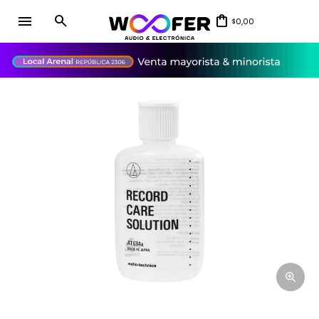
menu
0,00
$
close