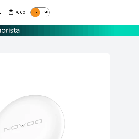
0,00
UY
USD
$