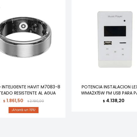
O INTELIGENTE HAVIT M7083-8
POTENCIA INSTALACION LE
TEADO RESISTENTE AL AGUA
WMA2X15W FM USB PARA P
1.861,50
4.138,20
$
2.190,00
$
$
15