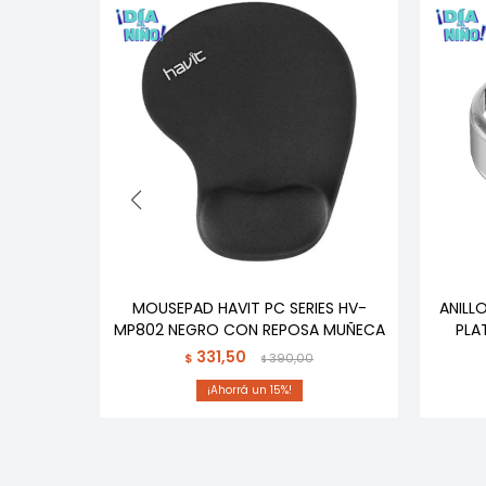
OR EB9
MOUSEPAD HAVIT PC SERIES HV-
ANILL
MP802 NEGRO CON REPOSA MUÑECA
PLA
331,50
,00
$
390,00
$
15