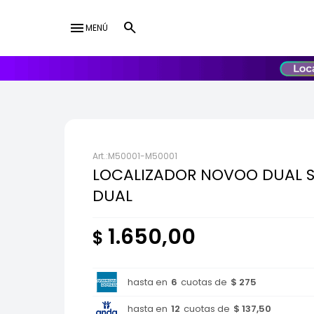
menu
MENÚ
lose
UY
USD
M50001-M50001
LOCALIZADOR NOVOO DUAL 
DUAL
1.650,00
$
hasta en
6
cuotas de
$ 275
hasta en
12
cuotas de
$ 137,50