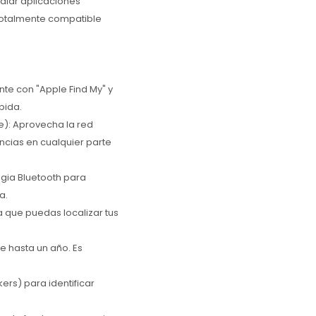
talar aplicaciones
totalmente compatible
te con "Apple Find My" y
pida.
e): Aprovecha la red
encias en cualquier parte
ogia Bluetooth para
a.
a que puedas localizar tus
e hasta un año. Es
ers) para identificar