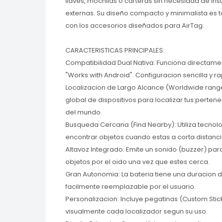
llaves, mochilas o carteras sin necesidad de ins
externas. Su diseño compacto y minimalista es 
con los accesorios diseñados para AirTag.
CARACTERISTICAS PRINCIPALES:
Compatibilidad Dual Nativa: Funciona directamen
"Works with Android". Configuracion sencilla y ra
Localizacion de Largo Alcance (Worldwide rang
global de dispositivos para localizar tus perten
del mundo.
Busqueda Cercana (Find Nearby): Utiliza tecnol
encontrar objetos cuando estas a corta distanci
Altavoz Integrado: Emite un sonido (buzzer) par
objetos por el oido una vez que estes cerca.
Gran Autonomia: La bateria tiene una duracion d
facilmente reemplazable por el usuario.
Personalizacion: Incluye pegatinas (Custom Stick
visualmente cada localizador segun su uso.