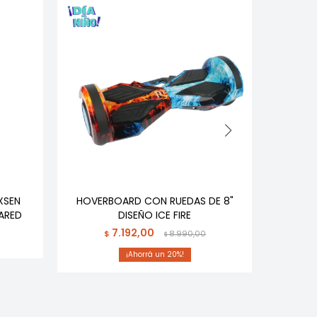
XSEN
HOVERBOARD CON RUEDAS DE 8"
GRAB
ARED
DISEÑO ICE FIRE
7.192,00
$
8.990,00
$
20