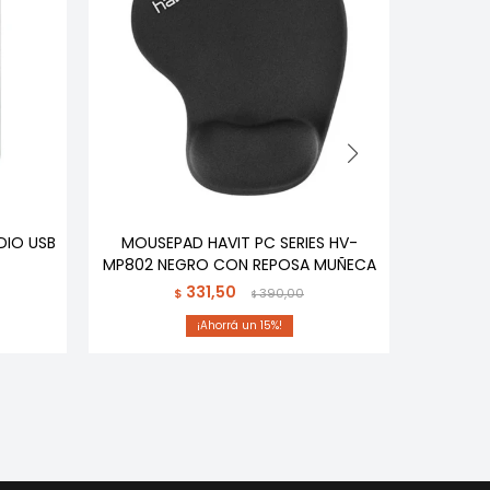
DIO USB
MOUSEPAD HAVIT PC SERIES HV-
MOUSE
MP802 NEGRO CON REPOSA MUÑECA
331,50
$
390,00
$
15