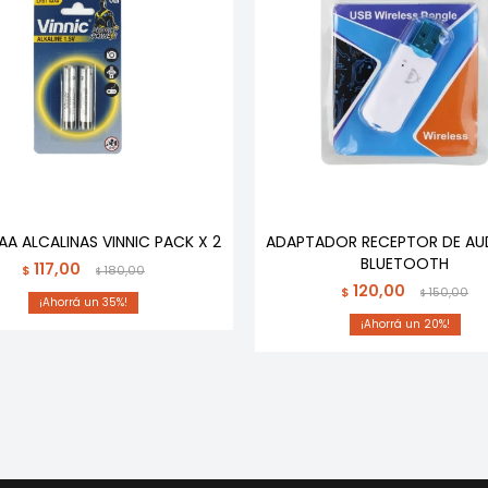
AAA ALCALINAS VINNIC PACK X 2
ADAPTADOR RECEPTOR DE AU
BLUETOOTH
117,00
$
180,00
$
120,00
$
150,00
$
35
20