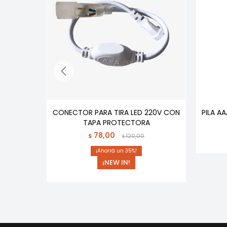
YE FUNDA
CONECTOR PARA TIRA LED 220V CON
PILA A
TAPA PROTECTORA
78,00
$
120,00
$
35
¡NEW IN!