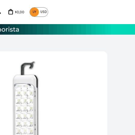
0,00
UY
USD
$