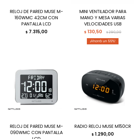
RELOJ DE PARED MUSE M-
MINI VENTILADOR PARA
160WMC 42CM CON
MANO Y MESA VARIAS
PANTALLA LCD
VELOCIDADES USB
7.315,00
130,50
$
$
290,00
$
55
RELOJ DE PARED MUSE M-
RADIO RELOJ MUSE M150CR
090WMC CON PANTALLA
1.290,00
$
LCD