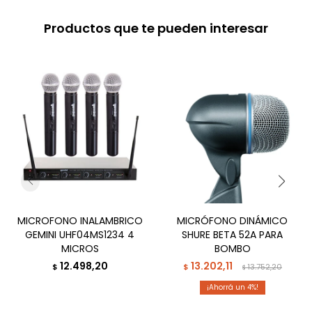
Productos que te pueden interesar
MICROFONO INALAMBRICO
MICRÓFONO DINÁMICO
GEMINI UHF04MS1234 4
SHURE BETA 52A PARA
MICROS
BOMBO
12.498,20
13.202,11
$
$
13.752,20
$
4