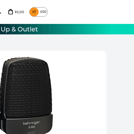
0,00
UY
USD
$