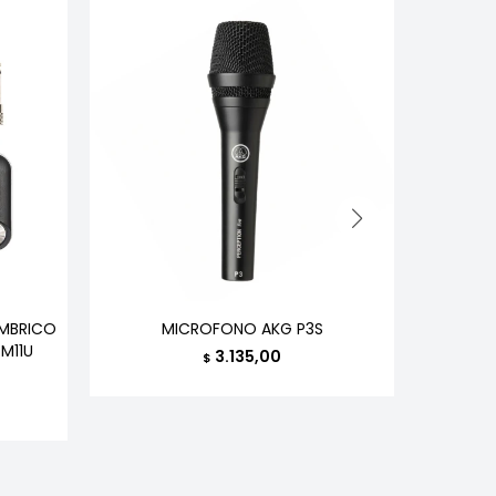
MBRICO
MICROFONO AKG P3S
MICRO
M11U
C
3.135,00
$