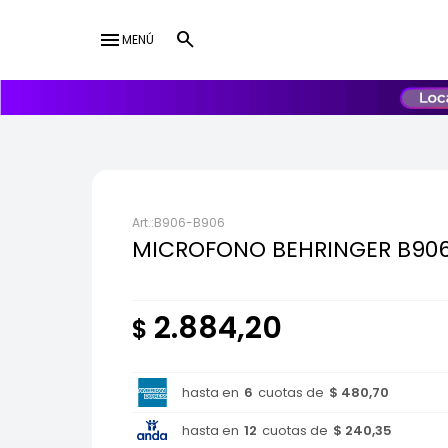
menu
MENÚ
lose
UY
USD
B906-B906
MICROFONO BEHRINGER B90
2.884,20
$
hasta en
6
cuotas de
$ 480,70
hasta en
12
cuotas de
$ 240,35