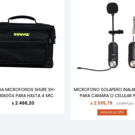
DA MICROFONOS SHURE SH-
MICROFONO SOLAPERO INALA
BAG04 PARA HASTA 4 MIC
PARA CAMARA O CELULAR P
2.466,20
2.595,78
$
$
2.884,20
$
10