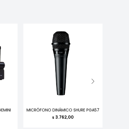
EMINI
MICRÓFONO DINÁMICO SHURE PGA57
MIC
3.762,00
$