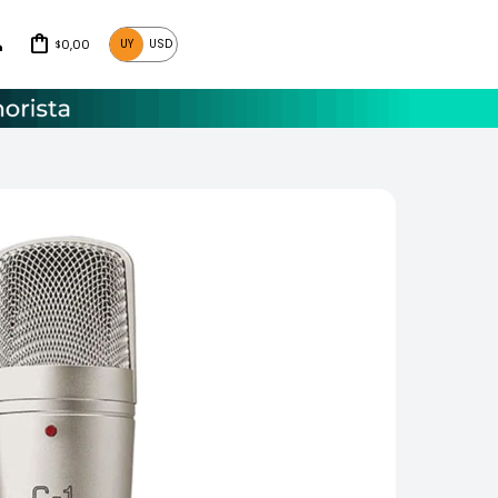
0,00
UY
USD
$