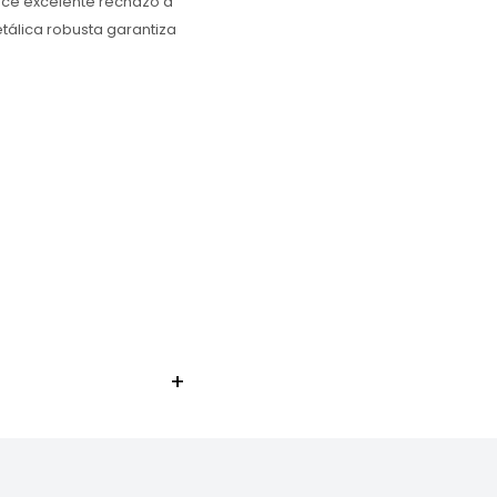
rece excelente rechazo a
etálica robusta garantiza