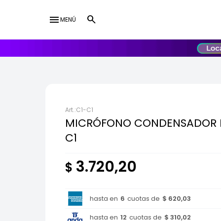
menu
MENÚ
lose
UY
USD
C1-C1
MICRÓFONO CONDENSADOR 
C1
3.720,20
$
hasta en
6
cuotas de
$ 620,03
hasta en
12
cuotas de
$ 310,02