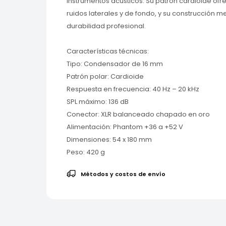
instrumentos acústicos. Su patrón cardioide of
ruidos laterales y de fondo, y su construcción m
durabilidad profesional.
Características técnicas:
Tipo: Condensador de 16 mm
Patrón polar: Cardioide
Respuesta en frecuencia: 40 Hz – 20 kHz
SPL máximo: 136 dB
Conector: XLR balanceado chapado en oro
Alimentación: Phantom +36 a +52 V
Dimensiones: 54 x 180 mm
Peso: 420 g
Métodos y costos de envío