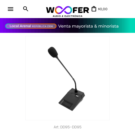
menu
0,00
$
close
DD95-DD95