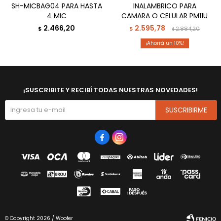
SH-MICBAG04 PARA HASTA
INALAMBRICO PARA
4 MIC
CAMARA O CELULAR PM11U
2.466,20
2.595,78
$
$
2.884,20
$
10
¡SUSCRIBITE Y RECIBÍ TODAS NUESTRAS NOVEDADES!
SUSCRIBIRME


© Copyright 2026 / Woofer