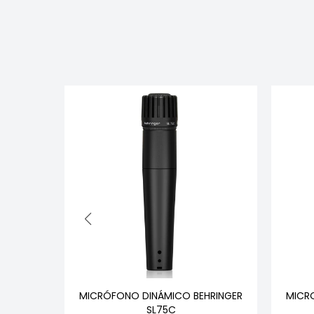
BC444
MICRÓFONO DINÁMICO BEHRINGER
MICR
NI XLR
SL75C