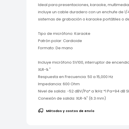
Ideal para presentaciones, karaoke, multimedia 
incluye un cable duradero con un enchufe de 1/
sistemas de grabación o karaoke portátiles o d
Tipo de micrófono: Karaoke
Patrón polar: Cardioide
Formato: De mano
Incluye micrófono SV100, interruptor de encend
XLR-¼ "
Respuesta en Frecuencia: 50 a 15,000 Hz
lmpedancia: 600 Ohm
Nivel de salida: -52 dBV/Pa* a 1kHz *1 Pa=94 dB S
Conexión de salida: XLR-¼" (6.3 mm)
Métodos y costos de envío