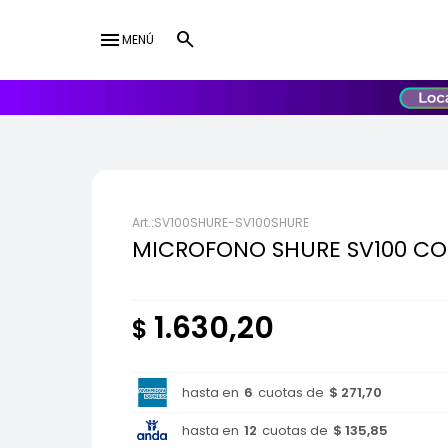
menu
MENÚ
lose
UY
USD
SV100SHURE-SV100SHURE
MICROFONO SHURE SV100 CO
1.630,20
$
hasta en
6
cuotas de
$ 271,70
hasta en
12
cuotas de
$ 135,85