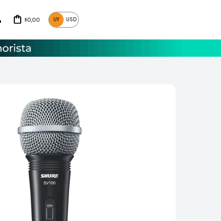
0,00
UY
USD
$