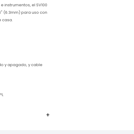
e instrumentos, el SV100
4" (6.3mm) para uso con
e casa.
ido y apagado, y cable
PL