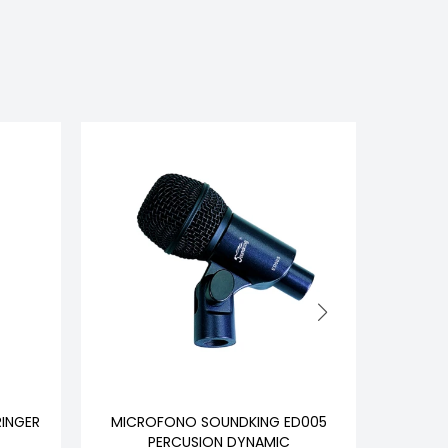
INGER
MICROFONO SOUNDKING ED005
MICROFO
PERCUSION DYNAMIC