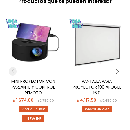
Productos que te pueden interesar
MINI PROYECTOR CON
PANTALLA PARA
PARLANTE Y CONTROL
PROYECTOR 100 APOGEE
REMOTO
16:9
1.674,00
4.117,50
$
2.790,00
$
5.490,00
$
$
40
25
¡NEW IN!