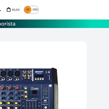
0,00
UY
USD
$