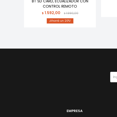
BT SD CARD, ECUALIZADOR CON
CONTROL REMOTO
1.592,00
$
1.990,00
$
20
EMPRESA