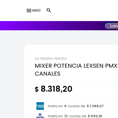
menu
MENÚ
lose
UY
USD
PMX250-PMX250
MIXER POTENCIA LEXSEN PMX
CANALES
8.318,20
$
hasta en
6
cuotas de
$ 1.386,37
hasta en
12
cuotas de
$ 693,18