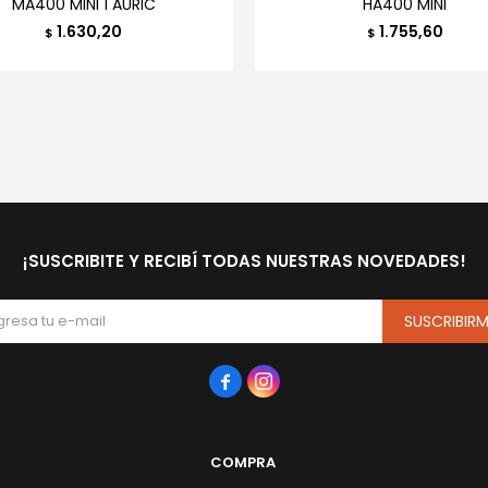
MA400 MINI 1 AURIC
HA400 MINI
1.630,20
1.755,60
$
$
¡SUSCRIBITE Y RECIBÍ TODAS NUESTRAS NOVEDADES!
SUSCRIBIR


COMPRA