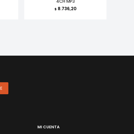
4CH MP3
8.736,20
$
ME
MI CUENTA