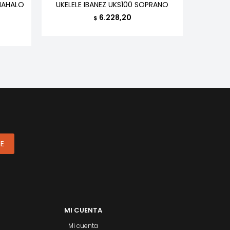
MAHALO
UKELELE IBANEZ UKS100 SOPRANO
UKELELE
6.228,20
$
ME
MI CUENTA
Mi cuenta