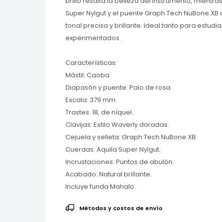
brillo resalta la belleza del instrumento, mientr
Super Nylgut y el puente Graph Tech NuBone XB
tonal precisa y brillante. Ideal tanto para estu
experimentados.
Características:
Mástil: Caoba.
Diapasón y puente: Palo de rosa.
Escala: 379 mm.
Trastes: 18, de níquel.
Clavijas: Estilo Waverly doradas.
Cejuela y selleta: Graph Tech NuBone XB.
Cuerdas: Aquila Super Nylgut.
Incrustaciones: Puntos de abulón.
Acabado: Natural brillante.
Incluye funda Mahalo.
Métodos y costos de envío