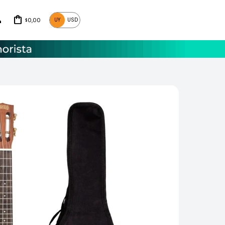
0,00
UY
USD
$