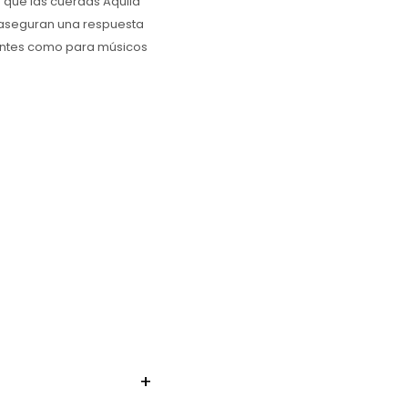
as que las cuerdas Aquila
 aseguran una respuesta
diantes como para músicos