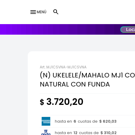
menu
MENÚ
lose
UY
USD
MJ1CSVNA-MJ1CSVNA
(N) UKELELE/MAHALO MJ1 C
NATURAL CON FUNDA
3.720,20
$
hasta en
6
cuotas de
$ 620,03
hasta en
12
cuotas de
$ 310,02