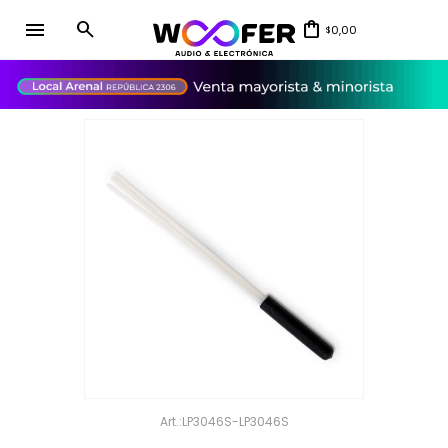
menu
0,00
$
close
LP3046S-LP3046S