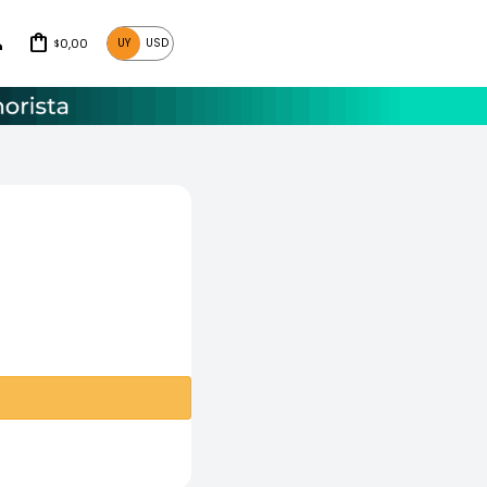
0,00
UY
USD
$