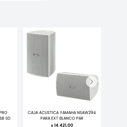
 PRO
CAJA ACUSTICA YAMAHA NSAW294
PARL
SB SD
PARA EXT BLANCO PAR
14.421,00
$