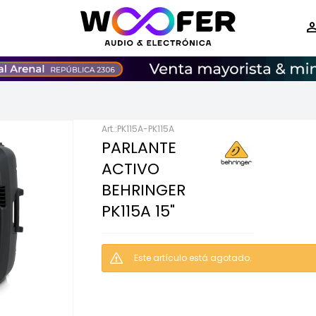
PK115A-PK115A
PARLANTE
ACTIVO
BEHRINGER
PK115A 15"
Este artículo está agotado.