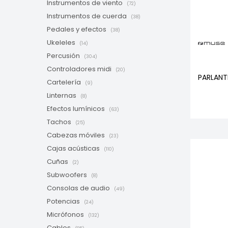
Instrumentos de viento
(72)
Instrumentos de cuerda
(38)
Pedales y efectos
(38)
Ukeleles
(14)
Percusión
(304)
Controladores midi
(20)
PARLANT
Cartelería
(9)
Linternas
(8)
Efectos lumínicos
(63)
Tachos
(25)
Cabezas móviles
(23)
Cajas acústicas
(110)
Cuñas
(2)
Subwoofers
(8)
Consolas de audio
(49)
Potencias
(24)
Micrófonos
(132)
Cables