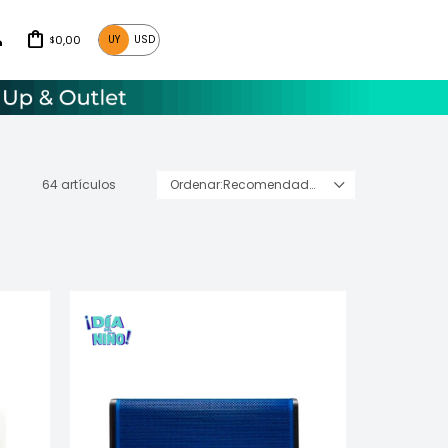
0,00
UY
USD
$
64 artículos
Recomendados