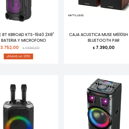
E BT KBROAD KTS-1940 2X8"
CAJA ACUSTICA MUSE M610SH
 BATERIA Y MICROFONO
BLUETOOTH PAR
3.752,00
7.390,00
4.690,00
$
$
20