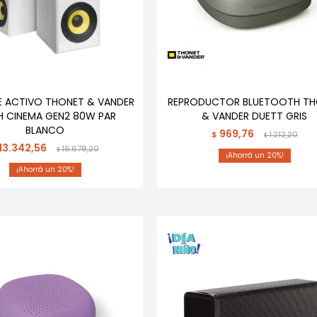
E ACTIVO THONET & VANDER
REPRODUCTOR BLUETOOTH TH
 CINEMA GEN2 80W PAR
& VANDER DUETT GRIS
BLANCO
969,76
$
1.212,20
$
13.342,56
16.678,20
$
20
20