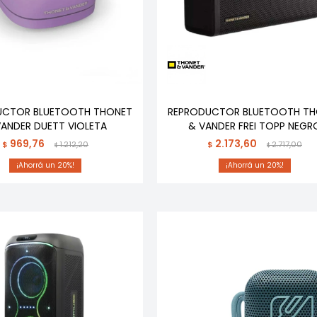
UCTOR BLUETOOTH THONET
REPRODUCTOR BLUETOOTH TH
VANDER DUETT VIOLETA
& VANDER FREI TOPP NEGR
969,76
2.173,60
$
1.212,20
$
2.717,00
$
$
20
20