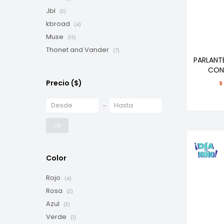
Jbl
(2)
kbroad
(4)
Muse
(13)
Thonet and Vander
(7)
PARLANT
CON
Precio
($)
$
OK
Color
Rojo
(4)
Rosa
(2)
Azul
(2)
Verde
(1)