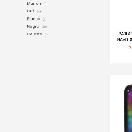
Marrón
(1)
Gris
(4)
Blanco
(2)
Negro
(28)
PARLA
Celeste
(1)
HAVIT
$