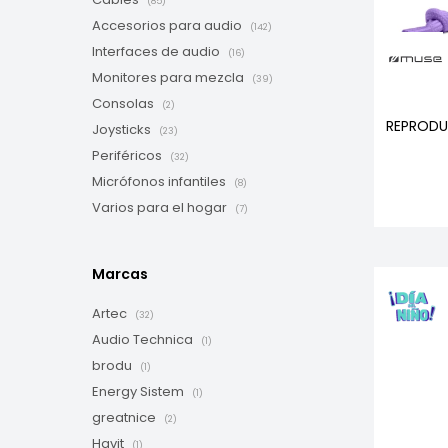
(85)
Accesorios para audio
(142)
Interfaces de audio
(16)
Monitores para mezcla
(39)
Consolas
(2)
REPRODU
Joysticks
(23)
Periféricos
(32)
Micrófonos infantiles
(8)
Varios para el hogar
(7)
Marcas
Artec
(32)
Audio Technica
(1)
brodu
(1)
Energy Sistem
(1)
greatnice
(2)
Havit
(1)