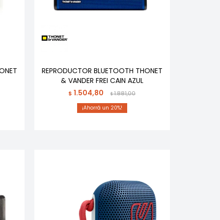
ONET
REPRODUCTOR BLUETOOTH THONET
& VANDER FREI CAIN AZUL
1.504,80
$
1.881,00
$
20