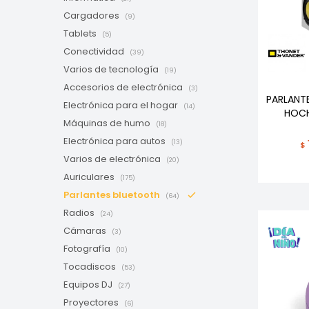
Cargadores
(9)
Tablets
(5)
Conectividad
(39)
Varios de tecnología
(19)
Accesorios de electrónica
(3)
PARLANT
Electrónica para el hogar
(14)
HOCH
Máquinas de humo
(18)
Electrónica para autos
(13)
$
Varios de electrónica
(20)
Auriculares
(175)
Parlantes bluetooth
(64)
Radios
(24)
Cámaras
(3)
Fotografía
(10)
Tocadiscos
(53)
Equipos DJ
(27)
Proyectores
(6)