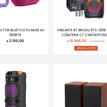
CTOR BLUETOOTH MUSE M-
PARLANTE BT BRODU BTS-2108 
360BTR
C/BATERIA C/ 2 MICROFON
2.100,00
10.965,00
$
$
12.900,00
$
15