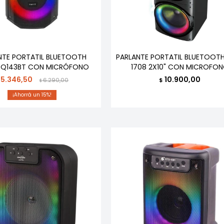
NTE PORTATIL BLUETOOTH
PARLANTE PORTATIL BLUETOOTH
 SQ143BT CON MICRÓFONO
1708 2X10" CON MICROFO
5.346,50
10.900,00
6.290,00
$
$
15