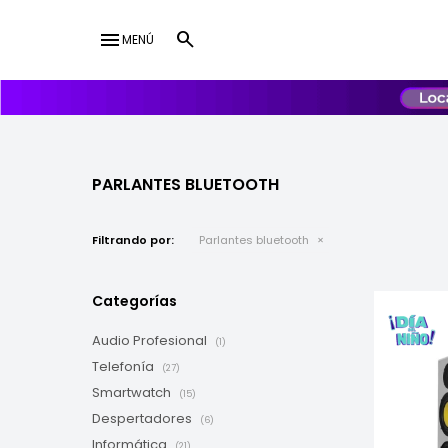
menu
MENÚ
lose
UY
USD
PARLANTES BLUETOOTH
Filtrando por:
Parlantes bluetooth
Categorías
Audio Profesional
(1)
Telefonía
(27)
Smartwatch
(15)
Despertadores
(6)
Informática
(21)