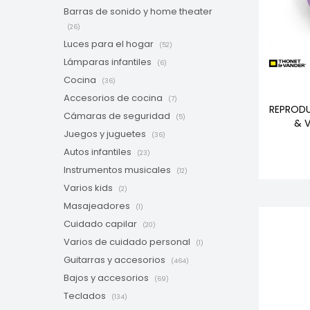
Barras de sonido y home theater
(26)
Luces para el hogar
(52)
Lámparas infantiles
(6)
Cocina
(36)
Accesorios de cocina
(7)
REPROD
Cámaras de seguridad
(5)
& 
Juegos y juguetes
(36)
Autos infantiles
(23)
Instrumentos musicales
(12)
Varios kids
(2)
Masajeadores
(1)
Cuidado capilar
(20)
Varios de cuidado personal
(1)
Guitarras y accesorios
(464)
Bajos y accesorios
(69)
Teclados
(134)