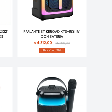
2X12"
PARLANTE BT KBROAD KTS-1931 15"
OS
CON BATERIA
4.312,00
$
5.390,00
$
20