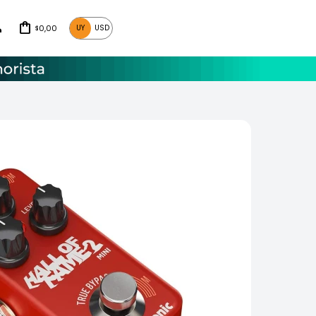
0,00
UY
USD
$