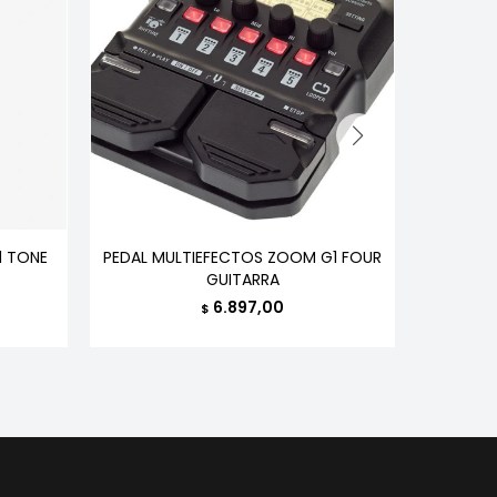
1 TONE
PEDAL MULTIEFECTOS ZOOM G1 FOUR
PEDAL 
GUITARRA
6.897,00
$