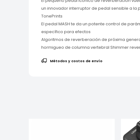
El pequeño pedal icónico de reverberación vue
un innovador interruptor de pedal sensible a la 
TonePrints
El pedal MASH te da un potente control de pará
específico para efectos
Algoritmos de reverberación de próxima genera
hormigueo de columna vertebral Shimmer reve
Métodos y costos de envío