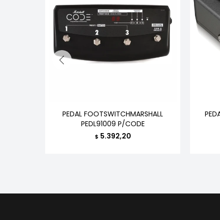
T2 METAL
PEDAL FOOTSWITCHMARSHALL
PED
PEDL91009 P/CODE
5.392,20
$