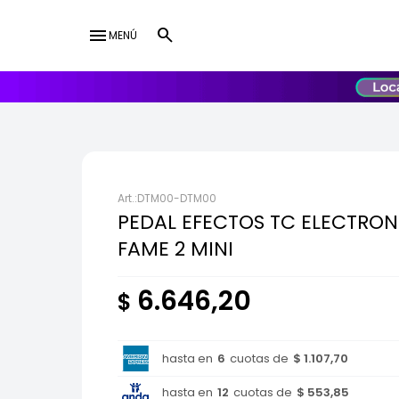
menu
MENÚ
lose
UY
USD
DTM00-DTM00
PEDAL EFECTOS TC ELECTRON
FAME 2 MINI
6.646,20
$
hasta en
6
cuotas de
$ 1.107,70
hasta en
12
cuotas de
$ 553,85