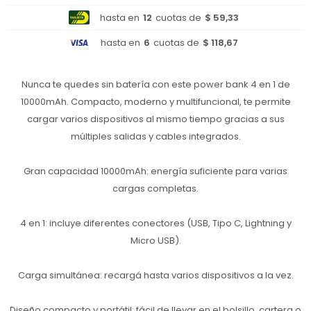
hasta en
12
cuotas de
$ 59,33
hasta en
6
cuotas de
$ 118,67
Nunca te quedes sin batería con este power bank 4 en 1 de
10000mAh. Compacto, moderno y multifuncional, te permite
cargar varios dispositivos al mismo tiempo gracias a sus
múltiples salidas y cables integrados.
Gran capacidad 10000mAh: energía suficiente para varias
cargas completas.
4 en 1: incluye diferentes conectores (USB, Tipo C, Lightning y
Micro USB).
Carga simultánea: recargá hasta varios dispositivos a la vez.
Diseño compacto y portátil: fácil de llevar en el bolsillo, cartera o