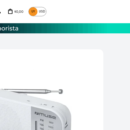
0,00
UY
USD
$