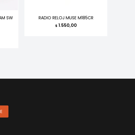
 AM SW
RADIO RELOJ MUSE M185CR
CARGA
W3041 N
1.550,00
$
ME