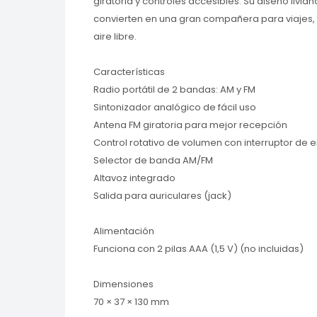
giratoria y controles accesibles. Su diseño livian
convierten en una gran compañera para viajes, 
aire libre.
Características
Radio portátil de 2 bandas: AM y FM
Sintonizador analógico de fácil uso
Antena FM giratoria para mejor recepción
Control rotativo de volumen con interruptor d
Selector de banda AM/FM
Altavoz integrado
Salida para auriculares (jack)
Alimentación
Funciona con 2 pilas AAA (1,5 V) (no incluidas)
Dimensiones
70 × 37 × 130 mm