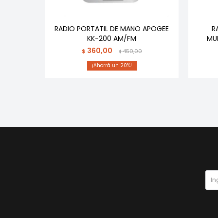
056 AG
RADIO PORTATIL DE MANO APOGEE
R
KK-200 AM/FM
MU
360,00
$
450,00
$
20