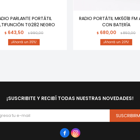
ADIO PARLANTE PORTÁTIL
RADIO PORTÁTIL MK601B FM
LTIFUNCIÓN TG282 NEGRO
CON BATERÍA
643,50
680,00
$
990,00
$
850,00
$
$
35
20
¡SUSCRIBITE Y RECIBÍ TODAS NUESTRAS NOVEDADES!
SUSCRIBIR

