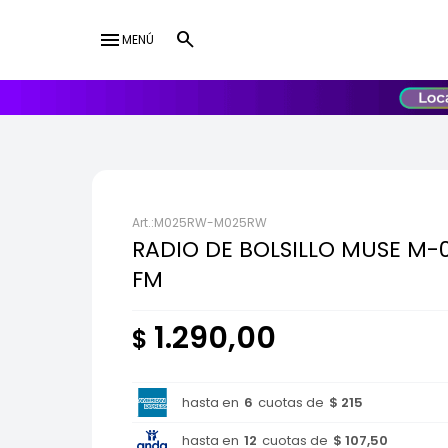
menu
MENÚ
lose
UY
USD
M025RW-M025RW
RADIO DE BOLSILLO MUSE M
FM
1.290,00
$
hasta en
6
cuotas de
$ 215
hasta en
12
cuotas de
$ 107,50