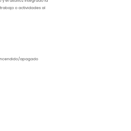
o y el altavoz integrado la
trabajo o actividades al
e encendido/apagado