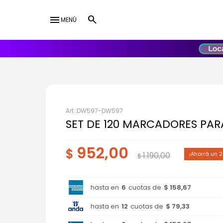
menu
MENÚ
lose
UY
USD
DW597-DW597
SET DE 120 MARCADORES PAR
952,00
$
1.190,00
2
$
hasta en
6
cuotas de
$ 158,67
hasta en
12
cuotas de
$ 79,33