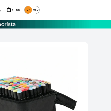
0,00
UY
USD
$