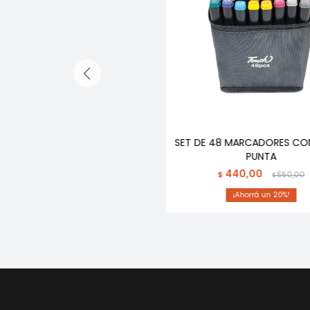
SET DE 48 MARCADORES CO
PUNTA
440,00
$
550,00
$
20