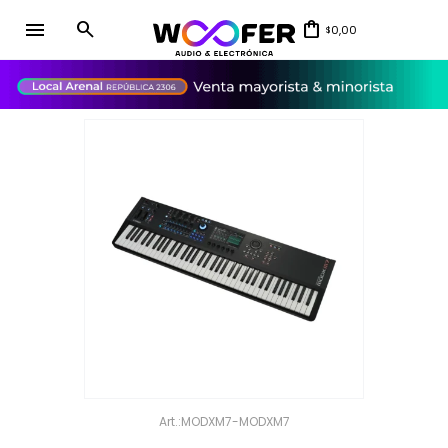
menu
0,00
$
close
MODXM7-MODXM7