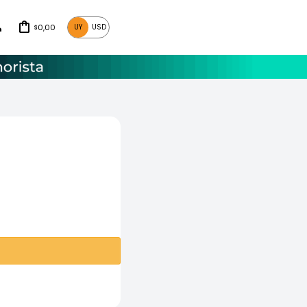
0,00
UY
USD
$