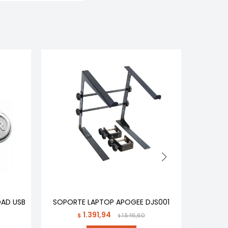
DAD USB
SOPORTE LAPTOP APOGEE DJS001
COM
INALAM
1.391,94
$
1.546,60
$