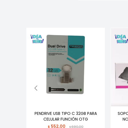
LADO
PENDRIVE USB TIPO C 32GB PARA
SOPO
UINA DE
CELULAR FUNCIÓN OTG
NO
552,00
$
690,00
$