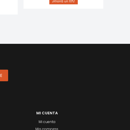
10
ME
MI CUENTA
Mi cuenta
Mis compras