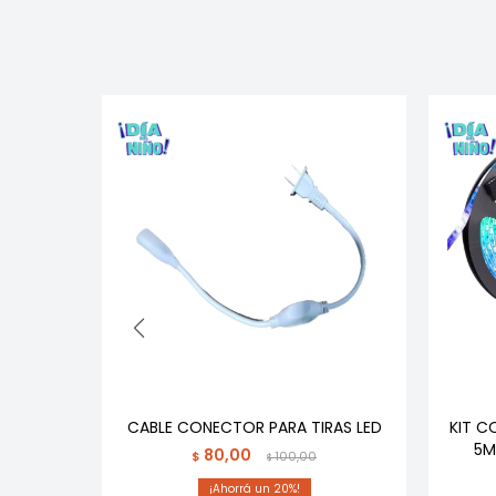
LED NEON
CABLE CONECTOR PARA TIRAS LED
KIT C
LETA
5M
80,00
$
100,00
$
20