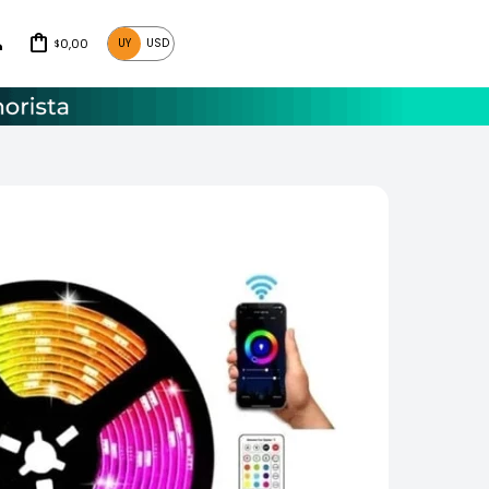
0,00
UY
USD
$