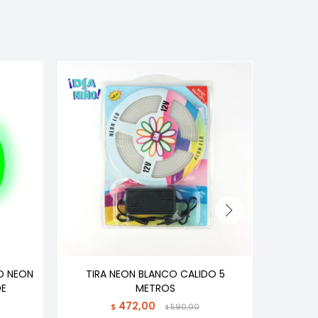
ED NEON
TIRA NEON BLANCO CALIDO 5
KIT COM
DE
METROS
FL
472,00
$
590,00
$