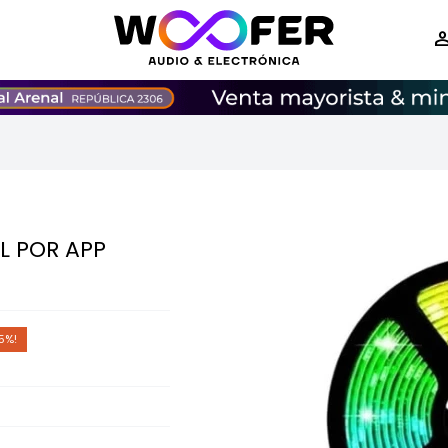
L POR APP
5