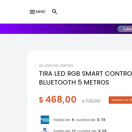
menu
MENÚ
lose
UY
USD
DW069-DW069
TIRA LED RGB SMART CONTRO
BLUETOOTH 5 METROS
468,00
$
720,00
3
$
hasta en
6
cuotas de
$ 78
hasta en
12
cuotas de
$ 39