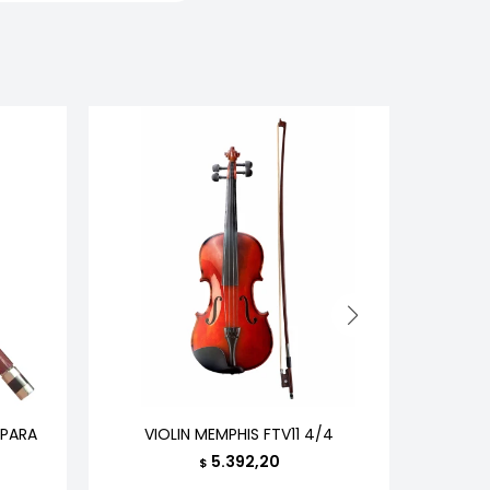
 PARA
VIOLIN MEMPHIS FTV11 4/4
VIOLÍN V
5.392,20
$