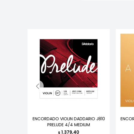
/4 C/
ENCORDADO VIOLIN DADDARIO J810
ENCOR
PRELUDE 4/4 MEDIUM
1.379,40
$