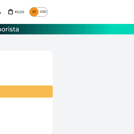
0,00
UY
USD
$